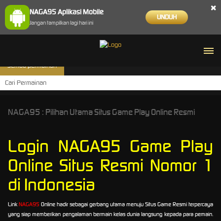
×
NAGA95 Aplikasi Mobile
UNDUH
Jangan tampilkan lagi hari ini
LIVE22
Semua permainan
NAGA95 : Pilihan Utama Situs Game Play Online Resmi
Login NAGA95 Game Play
Online Situs Resmi Nomor 1
di Indonesia
Link
NAGA95
Online hadir sebagai gerbang utama menuju Situs Game Resmi terpercaya
yang siap memberikan pengalaman bermain kelas dunia langsung kepada para pemain.