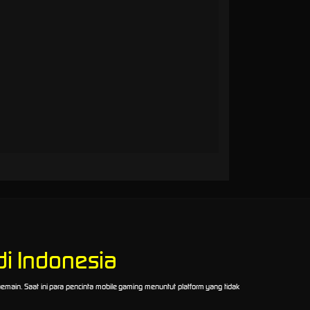
i Indonesia
ain. Saat ini para pencinta mobile gaming menuntut platform yang tidak