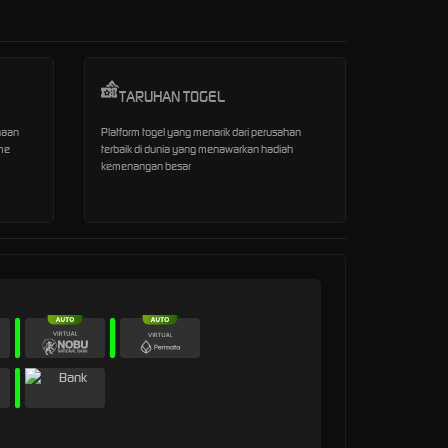
TARUHAN TOGEL
haan
Platform togel yang menarik dari perusahan
ame
terbaik di dunia yang menawarkan hadiah
kemenangan besar