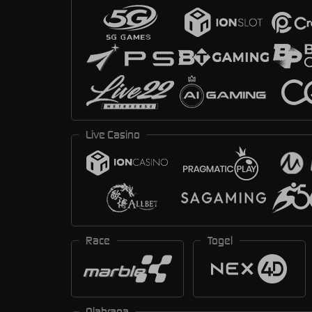
Live Casino
Race
Togel
Olahraga