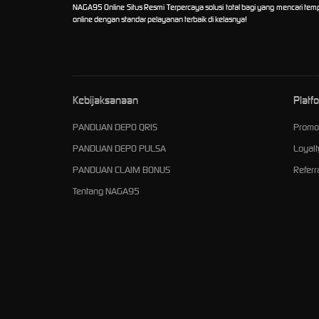
NAGA95 Online Situs Resmi Terpercaya solusi total bagi yang mencari tempa
online dengan standar pelayanan terbaik di kelasnya!
Kebijaksanaan
Platf
PANDUAN DEPO QRIS
Promo
PANDUAN DEPO PULSA
Loyalt
PANDUAN CLAIM BONUS
Referr
Tentang NAGA95