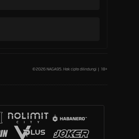
©2026 NAGA95. Hak cipta dilindungi | 18+