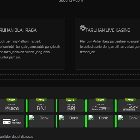
Sabung Ayam
RUHAN OLAHRAGA
TARUHAN LIVE KASINO
ook Gaming Platform Terbaik
Platform Pilihan bagi perusahaan-perusa
kan lebih banyak game, odds yang lebih
terbaik di dunia, dengan pilihan variasi g
 dan menyediakan pilihan yang lebih
terbanyak
untuk pemain.
an tidak dapat diproses