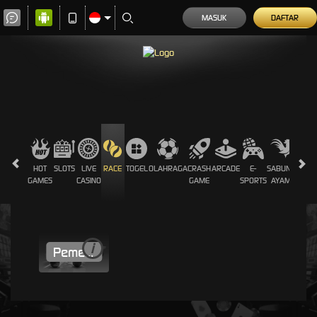
MASUK
DAFTAR
HOT
SLOTS
LIVE
RACE
TOGEL
OLAHRAGA
CRASH
ARCADE
E-
SABUNG
PROM
GAMES
CASINO
GAME
SPORTS
AYAM
i