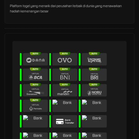
Platform togel yang menarik dari perusahan terbaik di dunia yang menawarkan
hadiah kemenangan besar