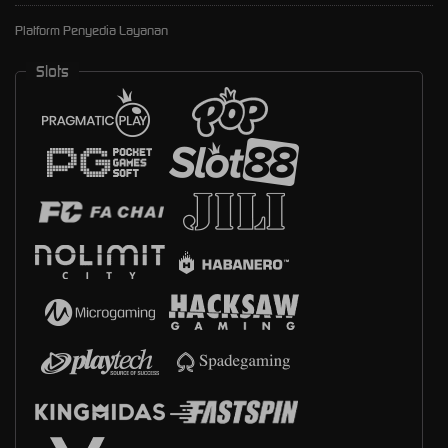
Platform Penyedia Layanan
Slots