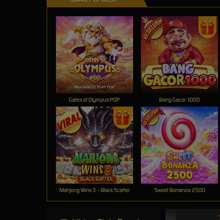
Gates of Olympus POP
Bang Gacor 1000
Mahjong Wins 3 – Black Scatter
Sweet Bonanza 2500