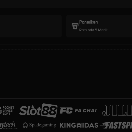
Penarikan
Rata-rata 5 Menit