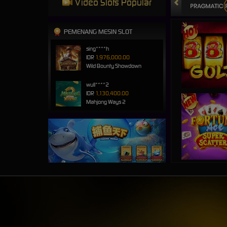
Video Slots Popular
PEMENANG MESIN SLOT
sing****h
IDR
1,976,000.00
Wild Bounty Showdown
wull****2
IDR
1,130,400.00
Mahjong Ways 2
wull****2
IDR
468,400.00
Mahjong Ways 2
wull****2
IDR
432,000.00
Mahjong Ways 2