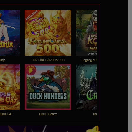
inja
FORTUNE GARUDA 500
Legacy of Kong Maxways
TUNE CAT
Duck Hunters
The Crypt