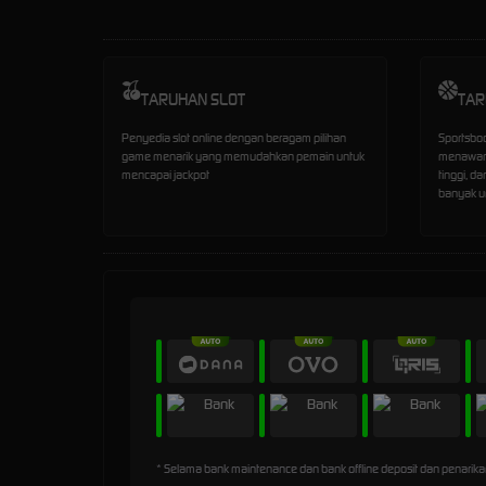
TARUHAN SLOT
TAR
Penyedia slot online dengan beragam pilihan
Sportsboo
game menarik yang memudahkan pemain untuk
menawark
mencapai jackpot
tinggi, d
banyak u
* Selama bank maintenance dan bank offline deposit dan penarikan