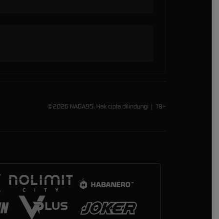
©2026 NAGA95. Hak cipta dilindungi | 18+