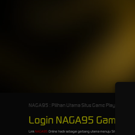
NAGA95 : Pilihan Utama Situs Game Play Online R
Login NAGA95 Game Play
Link
NAGA95
Online hadir sebagai gerbang utama menuju Situs Game Resmi