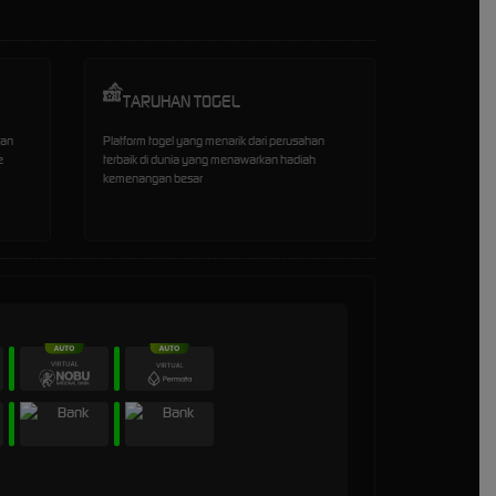
TARUHAN TOGEL
aan
Platform togel yang menarik dari perusahan
e
terbaik di dunia yang menawarkan hadiah
kemenangan besar