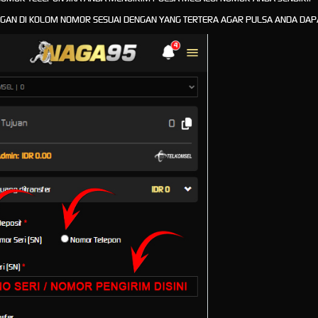
ENGAN DI KOLOM NOMOR SESUAI DENGAN YANG TERTERA AGAR PULSA ANDA DAPA