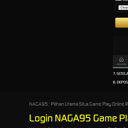
7. SETEL
8. DEPOS
NAGA95 : Pilihan Utama Situs Game Play Online 
Login NAGA95 Game Play