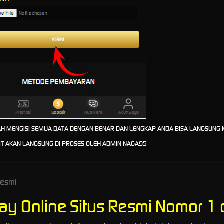
AH MENGISI SEMUA DATA DENGAN BENAR DAN LENGKAP ANDA BISA LANGSUNG K
IT AKAN LANGSUNG DI PROSES OLEH ADMIN NAGA95
Resmi
 Online Situs Resmi Nomor 1 d