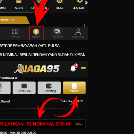
 METODE PEMBAYARAN YAITU PULSA.
ISI NOMINAL SESUAI DENGAN YANG SUDAH DI KIRIM.