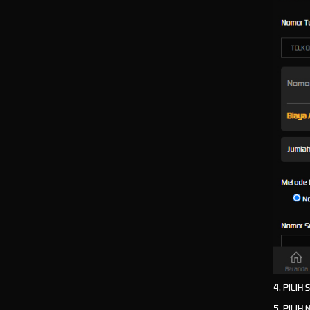
4. PILIH
5. PILIH