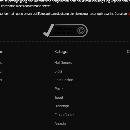
mi terpercaya yang siap memberikan pengalaman bermain kelas dunia langsung kepada para pem
kecepatan akses dan keaslian server.
t bermain yang aman, adil (fairplay) dan didukung oleh teknologi tercanggih saat ini. Gunakan
L
orm
Kategori
D
si
Hot Games
y
Slots
al
Live Casino
Race
Togel
Olahraga
Crash Game
Arcade