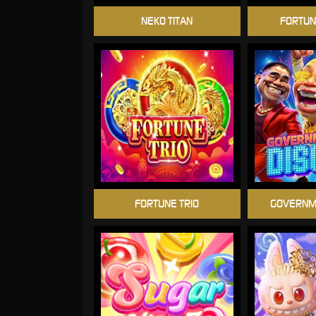
NEKO TITAN
FORTUN
FORTUNE TRIO
GOVERNME