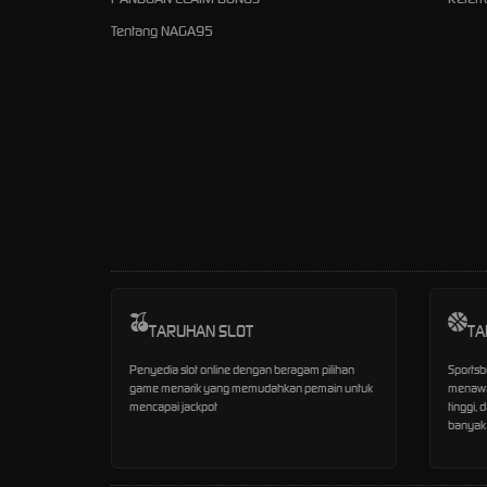
Tentang NAGA95
TARUHAN SLOT
TA
Penyedia slot online dengan beragam pilihan
Sportsb
game menarik yang memudahkan pemain untuk
menawar
mencapai jackpot
tinggi,
banyak 