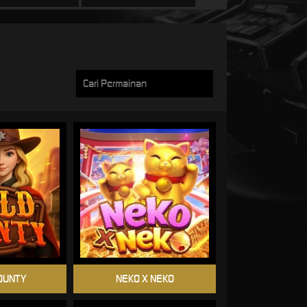
IDR
1,101,600.00
Mahjong Ways
ibu****i
IDR
1,045,800.00
Treasures of Aztec
wull****2
IDR
985,600.00
Mahjong Ways 2
l****5
IDR
948,000.00
Mahjong Ways
klua****7
IDR
943,200.00
Wild Bounty Showdown
klua****7
IDR
904,000.00
Wild Ape #3258
OUNTY
NEKO X NEKO
congyan****t
IDR
765,560.00