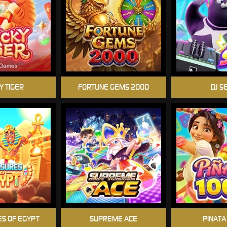
Y TIGER
FORTUNE GEMS 2000
DJ S
S OF EGYPT
SUPREME ACE
PINATA