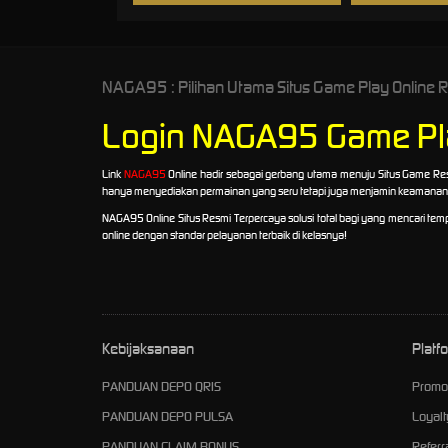
NAGA95 : Pilihan Utama Situs Game Play Online 
Login NAGA95 Game Play
Link
NAGA95
Online hadir sebagai gerbang utama menuju Situs Game Res
hanya menyediakan permainan yang seru tetapi juga menjamin keamanan, 
NAGA95 Online Situs Resmi Terpercaya solusi total bagi yang mencari tempa
online dengan standar pelayanan terbaik di kelasnya!
Kebijaksanaan
Platf
PANDUAN DEPO QRIS
Promo
PANDUAN DEPO PULSA
Loyalt
PANDUAN CLAIM BONUS
Referr