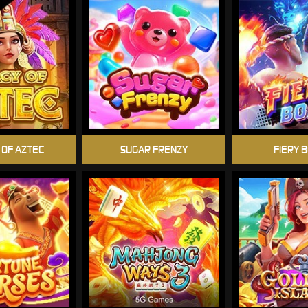
 OF AZTEC
SUGAR FRENZY
FIERY 