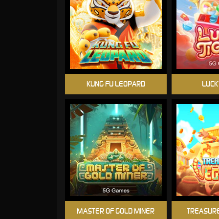
KUNG FU LEOPARD
LUCK
MASTER OF GOLD MINER
TREASURE