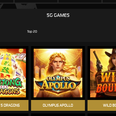
5G GAMES
Top 20
 5 DRAGONS
OLYMPUS APOLLO
WILD B