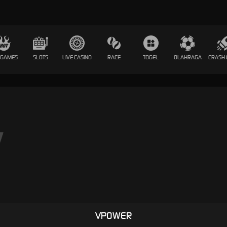
 GAMES
SLOTS
LIVE CASINO
RACE
TOGEL
OLAHRAGA
CRASH
VPOWER