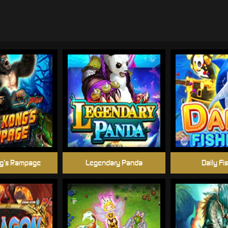
ng’s Rampage
Legendary Panda
Daily Fi