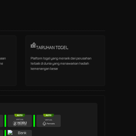
TARUHAN TOGEL
haan
Platform togel yang menarik dari perusahan
ame
terbaik di dunia yang menawarkan hadiah
kemenangan besar