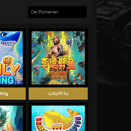
shing
Li Kui Pi Yu