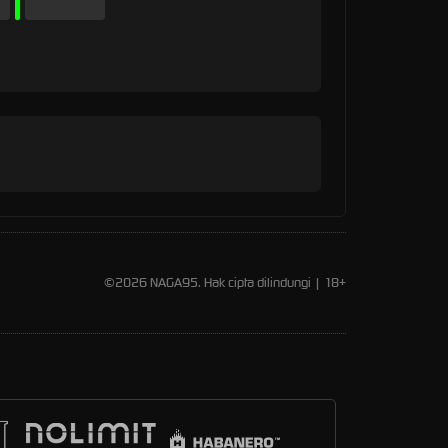
©2026 NAGA95. Hak cipta dilindungi | 18+