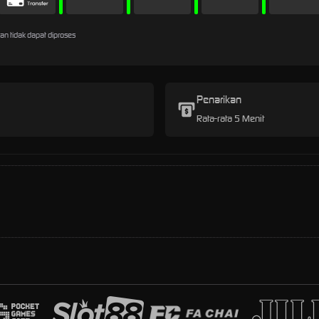
an tidak dapat diproses
Penarikan
Rata-rata 5 Menit