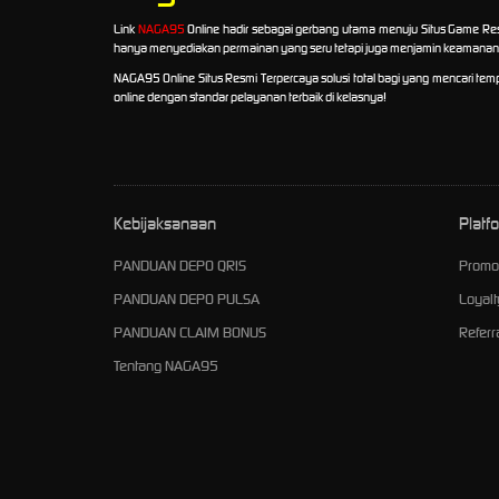
Link
NAGA95
Online hadir sebagai gerbang utama menuju Situs Game Res
hanya menyediakan permainan yang seru tetapi juga menjamin keamanan, 
NAGA95 Online Situs Resmi Terpercaya solusi total bagi yang mencari tempa
online dengan standar pelayanan terbaik di kelasnya!
Kebijaksanaan
Platf
PANDUAN DEPO QRIS
Promo
PANDUAN DEPO PULSA
Loyalt
PANDUAN CLAIM BONUS
Referr
Tentang NAGA95