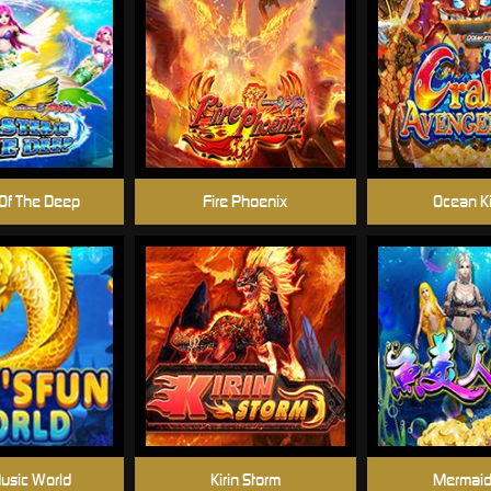
Of The Deep
Fire Phoenix
Ocean K
usic World
Kirin Storm
Mermaid