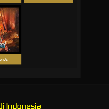
hunder
i Indonesia