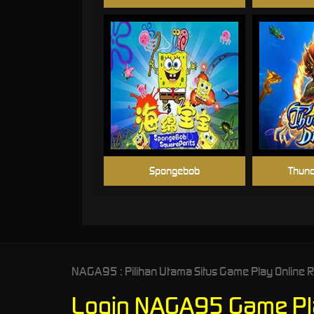
Spongebob
Thund
NAGA95 : Pilihan Utama Situs Game Play Online 
Login NAGA95 Game Play