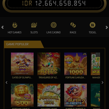
IDR
12,664,658,054
HOT GAMES
SLOTS
LIVE CASINO
RACE
TOGEL
OL
GAME POPULER
GATES OF OLYMPUS POP
TREASURES OF AZTEC
FORTUNE GARUDA 1000
MAHJONG MAX
FORTUNE GEMS 500
MAHJONG WAYS
SUPER ELEMENTS 2
MAHJONG WAYS