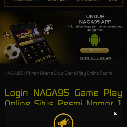
UNDUH
NAGA95 APP
Nikmati berbagai permainan dalam satu
genggaman
UNDUH
PANDUAN INSTALASI
NAGA95 : Pilihan Utama Situs Game Play Online Resmi
Login NAGA95 Game Play
Online Situs Resmi Nomor 1
di Indonesia
×
Link
NAGA95
Online hadir sebagai gerbang utama menuju Situs Game Resmi terpercaya