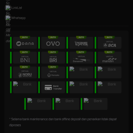
LinkList
Whatsapp
* Selama bank maintenance dan bank offline deposit dan penarikan tidak dapat
diproses