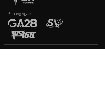
Sabung Ayam