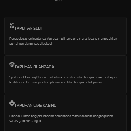
Ayam
TARUHAN SLOT
Penyedia slot online dengan beragam pilihan game menarik yang memudahkan
pemain untuk mencapai jackpot
TARUHAN OLAHRAGA
Sportsbook Gaming Platform Terbaik menawarkan lebih banyak game, odds yang
lebih tinggi, dan menyediakan pilihan yang lebih banyak untuk pemain.
TARUHAN LIVE KASINO
Platform Pilihan bagi perusahaan-perusahaan terbaik di dunia, dengan pilihan
variasi game terbanyak