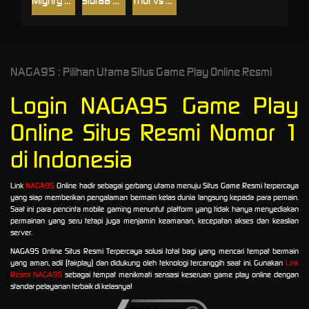
Mighty Hercules
Slot88 Wisdom of Athena 1000
Thor vs Hercules
NAGA95 : Pilihan Utama Situs Game Play Online Resmi
Login NAGA95 Game Play
Online Situs Resmi Nomor 1
di Indonesia
Link
NAGA95
Online hadir sebagai gerbang utama menuju Situs Game Resmi terpercaya
yang siap memberikan pengalaman bermain kelas dunia langsung kepada para pemain.
Saat ini para pencinta mobile gaming menuntut platform yang tidak hanya menyediakan
permainan yang seru tetapi juga menjamin keamanan, kecepatan akses dan keaslian
server.
NAGA95 Online Situs Resmi Terpercaya solusi total bagi yang mencari tempat bermain
yang aman, adil (fairplay) dan didukung oleh teknologi tercanggih saat ini. Gunakan
Link
Resmi NAGA95
sebagai tempat menikmati sensasi keseruan game play online dengan
standar pelayanan terbaik di kelasnya!