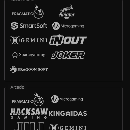
Arcade