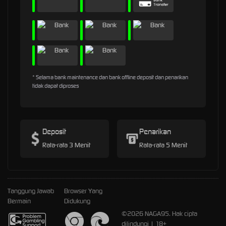
* Selama bank maintenance dan bank offline deposit dan penarikan
tidak dapat diproses
Deposit
Penarikan
Rata-rata 3 Menit
Rata-rata 5 Menit
Tanggung Jawab
Browser Yang
Bermain
Didukung
©2026 NAGA95. Hak cipta
dilindungi | 18+