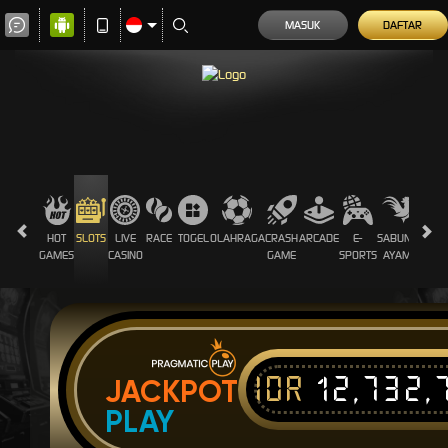
MASUK
DAFTAR
HOT
SLOTS
LIVE
RACE
TOGEL
OLAHRAGA
CRASH
ARCADE
E-
SABUNG
PROM
GAMES
CASINO
GAME
SPORTS
AYAM
IDR
12,732,
JACKPOT
PLAY