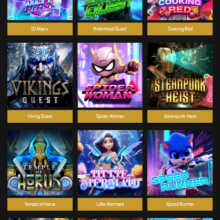
DJ Maxx
Robinhood Quest
Cooking Red
Viking Quest
Spider Woman
Steampunk Heist
Temple of Horus
Little Mermaid
Speed Runner