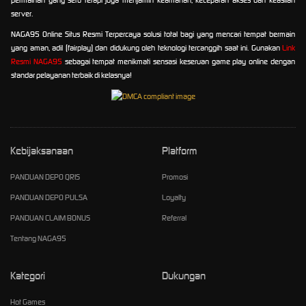
server.
NAGA95 Online Situs Resmi Terpercaya solusi total bagi yang mencari tempat bermain
yang aman, adil (fairplay) dan didukung oleh teknologi tercanggih saat ini. Gunakan
Link
Resmi NAGA95
sebagai tempat menikmati sensasi keseruan game play online dengan
standar pelayanan terbaik di kelasnya!
Kebijaksanaan
Platform
PANDUAN DEPO QRIS
Promosi
PANDUAN DEPO PULSA
Loyalty
PANDUAN CLAIM BONUS
Referral
Tentang NAGA95
Kategori
Dukungan
Hot Games