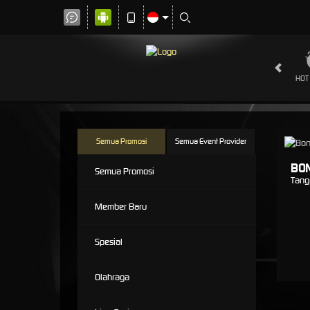
HOT
Semua Promosi
Semua Event Provider
BON
Semua Promosi
Tang
Member Baru
Spesial
Olahraga