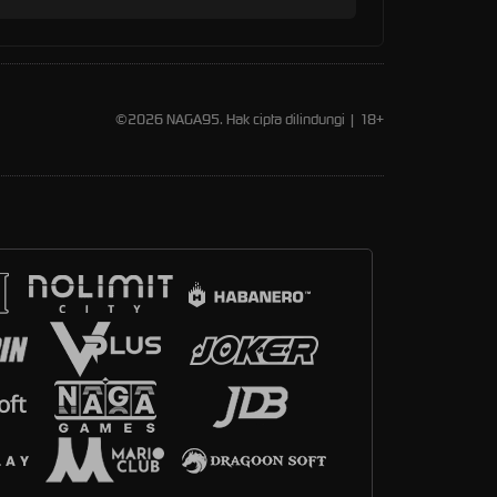
©2026 NAGA95. Hak cipta dilindungi | 18+