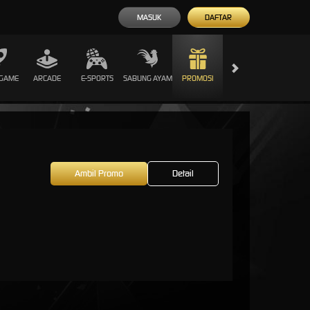
MASUK
DAFTAR
 GAME
ARCADE
E-SPORTS
SABUNG AYAM
PROMOSI
Ambil Promo
Detail