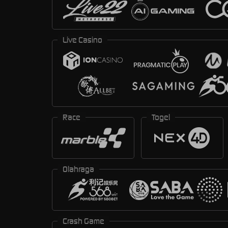
Live Casino
Race
Togel
Olahraga
Crash Game