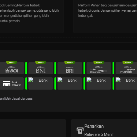
ook Gaming Platform Terbaik
Platform Pilihan bagi perusahaan-perusa
kan lebih banyak game, odds yang lebih
terbaik di dunia, dengan pilihan variasi g
 dan menyediakan pilihan yang lebih
terbanyak
untuk pemain.
an tidak dapat diproses
Penarikan
Rata-rata 5 Menit