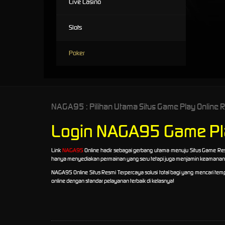
Live Casino
Slots
Poker
NAGA95 : Pilihan Utama Situs Game Play Online 
Login NAGA95 Game Play
Link
NAGA95
Online hadir sebagai gerbang utama menuju Situs Game Res
hanya menyediakan permainan yang seru tetapi juga menjamin keamanan, 
NAGA95 Online Situs Resmi Terpercaya solusi total bagi yang mencari tempa
online dengan standar pelayanan terbaik di kelasnya!