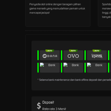
Penyedia slot online dengan beragam pilihan
Sportsb
game menarik yang memudahkan pemain untuk
menawar
mencapai jackpot
tinggi,
banyak 
* Selama bank maintenance dan bank offline deposit dan penarik
Deposit
Rata-rata 3 Menit