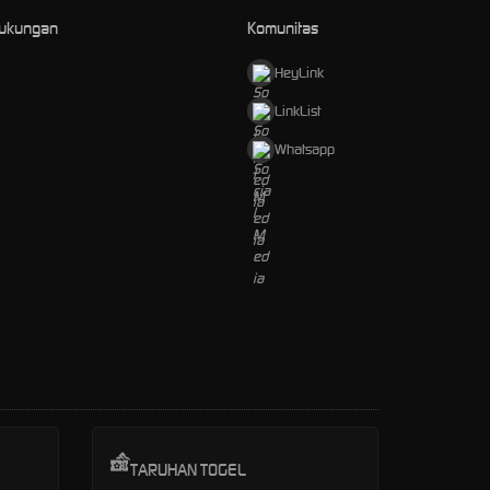
ukungan
Komunitas
HeyLink
LinkList
Whatsapp
TARUHAN TOGEL