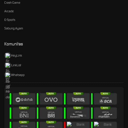
Crash Game
Arcade
E-Sports
Sabung Ayam
Komunitas
HeyLink
LinkList
Whatsapp