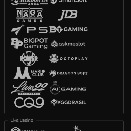
Live Casino