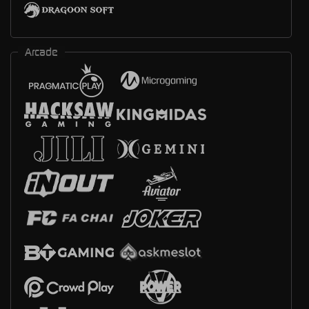
Arcade