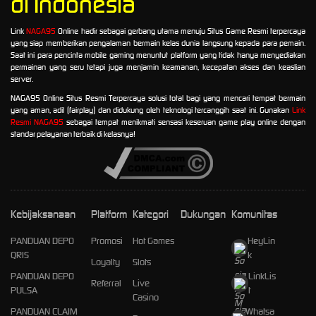
di Indonesia
Link
NAGA95
Online hadir sebagai gerbang utama menuju Situs Game Resmi terpercaya
yang siap memberikan pengalaman bermain kelas dunia langsung kepada para pemain.
Saat ini para pencinta mobile gaming menuntut platform yang tidak hanya menyediakan
permainan yang seru tetapi juga menjamin keamanan, kecepatan akses dan keaslian
server.
NAGA95 Online Situs Resmi Terpercaya solusi total bagi yang mencari tempat bermain
yang aman, adil (fairplay) dan didukung oleh teknologi tercanggih saat ini. Gunakan
Link
Resmi NAGA95
sebagai tempat menikmati sensasi keseruan game play online dengan
standar pelayanan terbaik di kelasnya!
Kebijaksanaan
Platform
Kategori
Dukungan
Komunitas
PANDUAN DEPO
Promosi
Hot Games
HeyLin
QRIS
k
Loyalty
Slots
PANDUAN DEPO
LinkLis
Referral
Live
PULSA
t
Casino
PANDUAN CLAIM
Whatsa