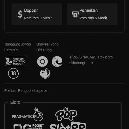
Deposit
Penarikan
Rata-rata 3 Menit
Rata-rata 5 Menit
Tanggung Jawab
Browser Yang
Bermain
Didukung
©2026 NAGA95. Hak cipta
dilindungi | 18+
Platform Penyedia Layanan
Slots