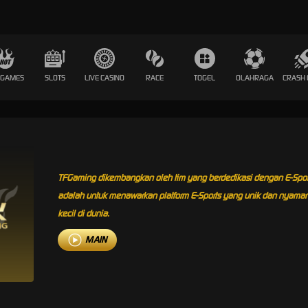
 GAMES
SLOTS
LIVE CASINO
RACE
TOGEL
OLAHRAGA
CRASH
TFGaming dikembangkan oleh tim yang berdedikasi dengan E-Spor
adalah untuk menawarkan platform E-Sports yang unik dan nyaman 
kecil di dunia.
MAIN