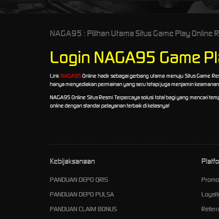
NAGA95 : Pilihan Utama Situs Game Play Online 
Login NAGA95 Game Play
Link
NAGA95
Online hadir sebagai gerbang utama menuju Situs Game Res
hanya menyediakan permainan yang seru tetapi juga menjamin keamanan, 
NAGA95 Online Situs Resmi Terpercaya solusi total bagi yang mencari tempa
online dengan standar pelayanan terbaik di kelasnya!
Kebijaksanaan
Platf
PANDUAN DEPO QRIS
Promo
PANDUAN DEPO PULSA
Loyalt
PANDUAN CLAIM BONUS
Referr