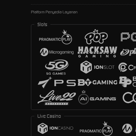
Platform Penyedia Layanan
Slots
Live Casino