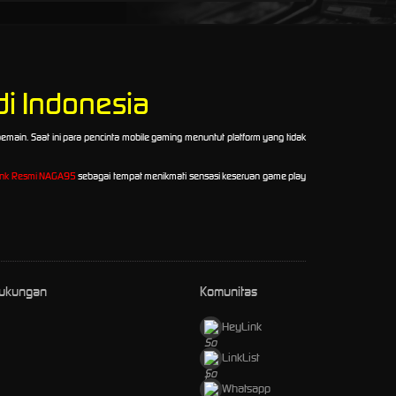
i Indonesia
ain. Saat ini para pencinta mobile gaming menuntut platform yang tidak
ink Resmi NAGA95
sebagai tempat menikmati sensasi keseruan game play
ukungan
Komunitas
HeyLink
LinkList
Whatsapp