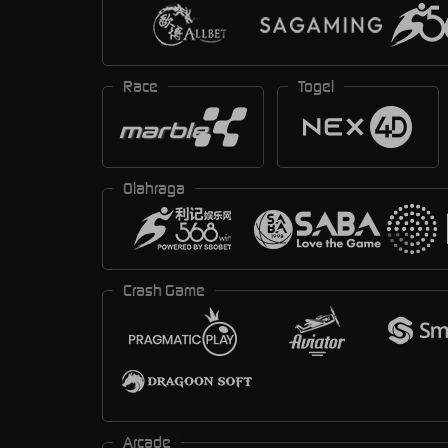
Race
Togel
Olahraga
Crash Game
Arcade