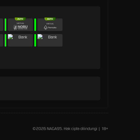
©2026 NAGA95. Hak cipta dilindungi | 18+