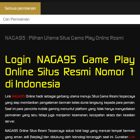
Semua permainan
NAGA95 : Pilihan Utama Situs Game Play Online Resmi
Login NAGA95 Game Play
Online Situs Resmi Nomor 1
di Indonesia
Link
NAGA95
Online hadir sebagai gerbang utama menuju Situs Game Resmi terpercaya
yang siap memberikan pengalaman bermain kelas dunia langsung kepada para pemain.
Saat ini para pencinta mobile gaming menuntut platform yang tidak hanya menyediakan
permainan yang seru tetapi juga menjamin keamanan, kecepatan akses dan keaslian
server.
NAGA95 Online Situs Resmi Terpercaya solusi total bagi yang mencari tempat bermain
yang aman, adil (fairplay) dan didukung oleh teknologi tercanggih saat ini. Gunakan
Link