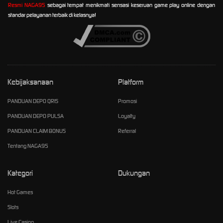
Resmi NAGA95
sebagai tempat menikmati sensasi keseruan game play online dengan
standar pelayanan terbaik di kelasnya!
Kebijaksanaan
Platform
PANDUAN DEPO QRIS
Promosi
PANDUAN DEPO PULSA
Loyalty
PANDUAN CLAIM BONUS
Referral
Tentang NAGA95
Kategori
Dukungan
Hot Games
Slots
Live Casino