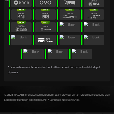
* Selama bank maintenance dan bank offline deposit dan penarikan tidak dapat
diproses
©2026 NAGA95 menawarkan berbagai macam provider pilihan terbaik dan didukung oleh
Layanan Pelanggan profesional 24/7 yang siap melayani Anda.