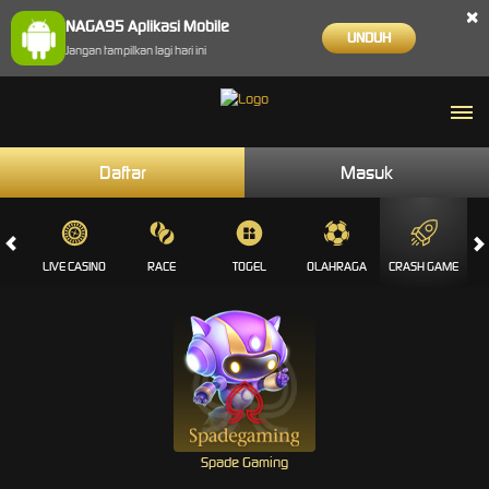
×
NAGA95 Aplikasi Mobile
UNDUH
Jangan tampilkan lagi hari ini
Daftar
Masuk
S
LIVE CASINO
RACE
TOGEL
OLAHRAGA
CRASH GAME
Spade Gaming