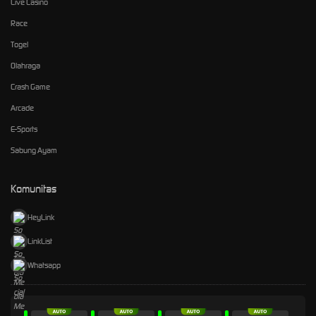
Live Casino
Race
Togel
Olahraga
Crash Game
Arcade
E-Sports
Sabung Ayam
Komunitas
HeyLink
LinkList
Whatsapp