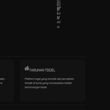
TARUHAN TOGEL
haan
Platform togel yang menarik dari perusahan
ame
terbaik di dunia yang menawarkan hadiah
kemenangan besar