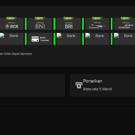
an tidak dapat diproses
Penarikan
Rata-rata 5 Menit