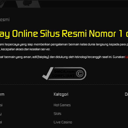
Resmi
 Online Situs Resmi Nomor 1 d
mi terpercaya yang siap memberikan pengalaman bermain kelas dunia langsung kepada para pem
kecepatan akses dan keaslian server.
t bermain yang aman, adil (fairplay) dan didukung oleh teknologi tercanggih saat ini. Gunakan
L
orm
Kategori
D
si
Hot Games
y
Slots
al
Live Casino