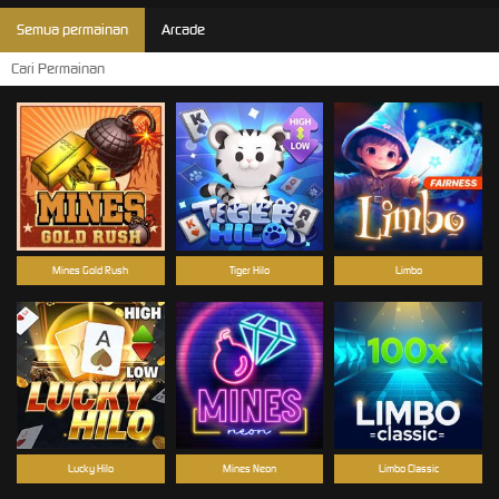
Semua permainan
Arcade
Mines Gold Rush
Tiger Hilo
Limbo
Lucky Hilo
Mines Neon
Limbo Classic