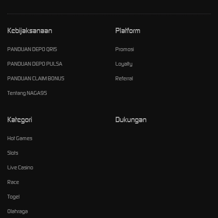
Kebijaksanaan
Platform
PANDUAN DEPO QRIS
Promosi
PANDUAN DEPO PULSA
Loyalty
PANDUAN CLAIM BONUS
Referral
Tentang NAGA95
Kategori
Dukungan
Hot Games
Slots
Live Casino
Race
Togel
Olahraga