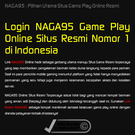
NAGA95 : Pilihan Utama Situs Game Play Online Resmi
Login NAGA95 Game Play
Online Situs Resmi Nomor 1
di Indonesia
Link
NAGA95
Online hadir sebagai gerbang utama menuju Situs Game Resmi terpercaya
yang siap memberikan pengalaman bermain kelas dunia langsung kepada para pemain.
Saat ini para pencinta mobile gaming menuntut platform yang tidak hanya menyediakan
permainan yang seru tetapi juga menjamin keamanan, kecepatan akses dan keaslian
server.
NAGA95 Online Situs Resmi Terpercaya solusi total bagi yang mencari tempat bermain
yang aman, adil (fairplay) dan didukung oleh teknologi tercanggih saat ini. Gunakan
Link
Resmi NAGA95
sebagai tempat menikmati sensasi keseruan game play online dengan
standar pelayanan terbaik di kelasnya!