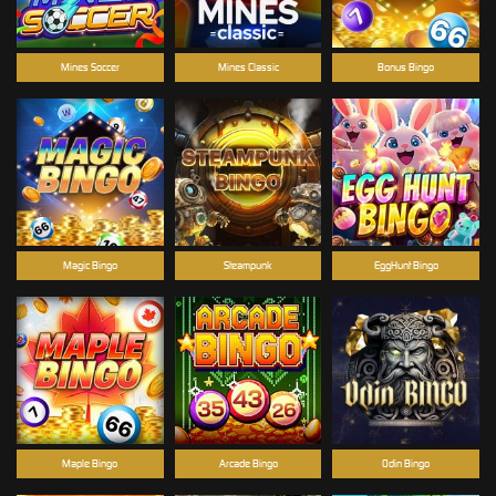
Mines Soccer
Mines Classic
Bonus Bingo
Magic Bingo
Steampunk
EggHunt Bingo
Maple Bingo
Arcade Bingo
Odin Bingo