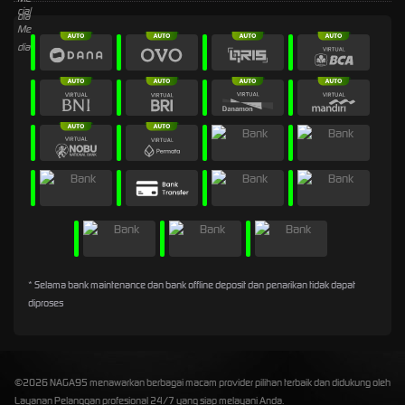
* Selama bank maintenance dan bank offline deposit dan penarikan tidak dapat
diproses
©2026 NAGA95 menawarkan berbagai macam provider pilihan terbaik dan didukung oleh
Layanan Pelanggan profesional 24/7 yang siap melayani Anda.