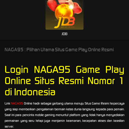
JDB
NAGA95 : Pilihan Utama Situs Game Play Online Resmi
Login NAGA95 Game Play
Online Situs Resmi Nomor 1
di Indonesia
Link
NAGA95
Online hadir sebagai gerbang utama menuju Situs Game Resmi terpercaya
yang siap memberikan pengalaman bermain kelas dunia langsung kepada para pemain.
Saat ini para pencinta mobile gaming menuntut platform yang tidak hanya menyediakan
permainan yang seru tetapi juga menjamin keamanan, kecepatan akses dan keaslian
server.