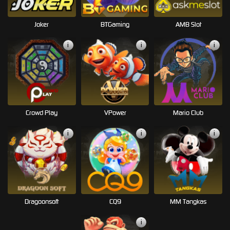
Joker
BTGaming
AMB Slot
i
i
i
Crowd Play
VPower
Mario Club
i
i
i
Dragoonsoft
CQ9
MM Tangkas
i