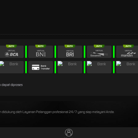
k dapat diproses
 didukung oleh Layanan Pelanggan profesional 24/7 yang siap melayani Anda.