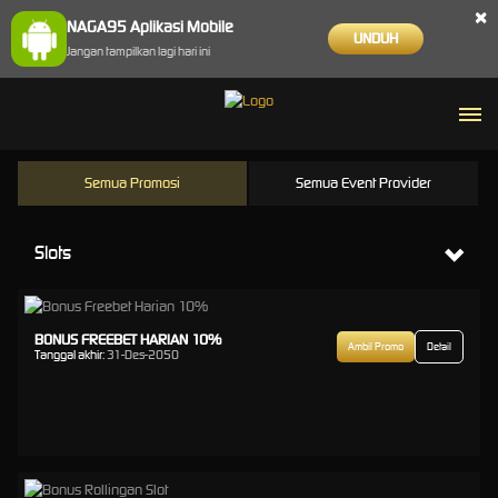
×
NAGA95 Aplikasi Mobile
UNDUH
Jangan tampilkan lagi hari ini
Semua Promosi
Semua Event Provider
Slots
BONUS FREEBET HARIAN 10%
Ambil Promo
Detail
Tanggal akhir:
31-Des-2050