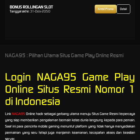
BONUS ROLLINGAN SLOT
Ambil Promo
Detail
Tanggal akhir:
31-Des-2050
NAGA95 : Pilihan Utama Situs Game Play Online Resmi
Login NAGA95 Game Play
Online Situs Resmi Nomor 1
di Indonesia
Link
NAGA95
Online hadir sebagai gerbang utama menuju Situs Game Resmi terpercaya
yang siap memberikan pengalaman bermain kelas dunia langsung kepada para pemain.
Saat ini para pencinta mobile gaming menuntut platform yang tidak hanya menyediakan
permainan yang seru tetapi juga menjamin keamanan, kecepatan akses dan keaslian
server.