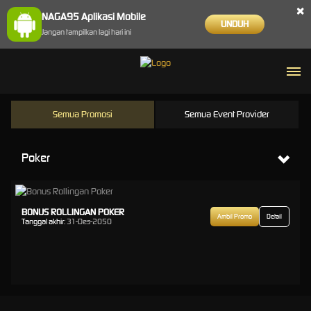
×
NAGA95 Aplikasi Mobile
UNDUH
Jangan tampilkan lagi hari ini
Semua Promosi
Semua Event Provider
Poker
BONUS ROLLINGAN POKER
Ambil Promo
Detail
Tanggal akhir:
31-Des-2050