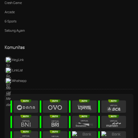
Crash Game
Arcade
E-Sports
Sabung Ayam
Komunitas
HeyLink
LinkList
Whatsapp