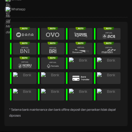
Whatsapp
* Selama bank maintenance dan bank offline deposit dan penarikan tidak dapat
diproses