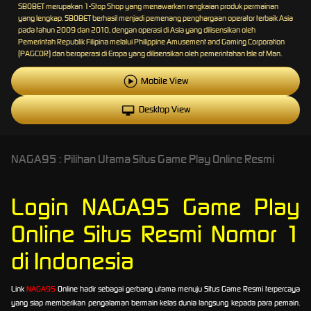
SBOBET merupakan 1-Stop Shop yang menawarkan rangkaian produk permainan
yang lengkap. SBOBET berhasil menjadi pemenang penghargaan operator terbaik Asia
pada tahun 2009 dan 2010, dengan operasi di Asia yang dilisensikan oleh
Pemerintah Republik Filipina melalui Philippine Amusement and Gaming Corporation
(PAGCOR) dan beroperasi di Eropa yang dilisensikan oleh pemerintahan Isle of Man.
Mobile View
Desktop View
NAGA95 : Pilihan Utama Situs Game Play Online Resmi
Login NAGA95 Game Play
Online Situs Resmi Nomor 1
di Indonesia
Link
NAGA95
Online hadir sebagai gerbang utama menuju Situs Game Resmi terpercaya
yang siap memberikan pengalaman bermain kelas dunia langsung kepada para pemain.