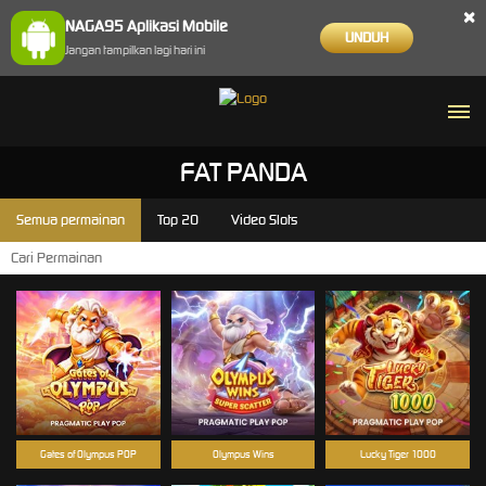
×
NAGA95 Aplikasi Mobile
UNDUH
Jangan tampilkan lagi hari ini
FAT PANDA
Semua permainan
Top 20
Video Slots
Gates of Olympus POP
Olympus Wins
Lucky Tiger 1000