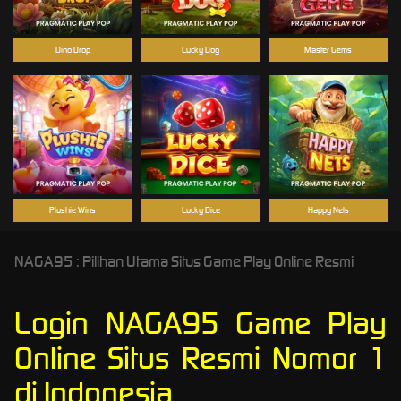
Dino Drop
Lucky Dog
Master Gems
Plushie Wins
Lucky Dice
Happy Nets
NAGA95 : Pilihan Utama Situs Game Play Online Resmi
Login NAGA95 Game Play
Online Situs Resmi Nomor 1
di Indonesia