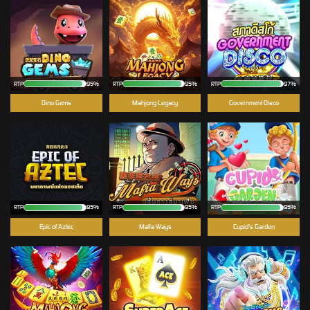
RTP
95%
RTP
95%
RTP
97%
Dino Gems
Mahjong Legacy
Government Disco
RTP
95%
RTP
95%
RTP
95%
Epic of Aztec
Mafia Ways
Cupid's Garden