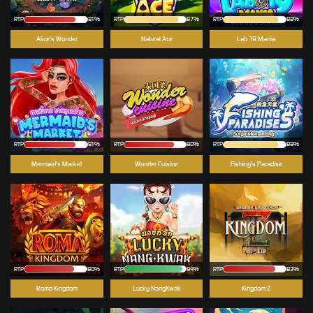
RTP
81%
RTP
87%
RTP
88%
Alice's Wonder
Natural Ace
Lab 19 Mania
RTP
81%
RTP
80%
RTP
88%
Mermaid's Market
Wonder Cuisine
Fishing's Paradise
RTP
80%
RTP
94%
RTP
83%
Roma Kingdom
Lucky NangKwak
Kingdom Z