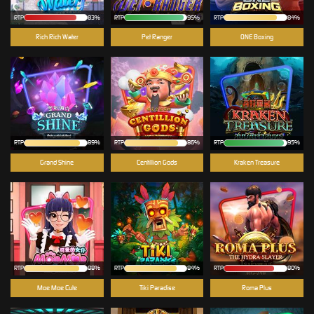
RTP
83%
RTP
95%
RTP
84%
Rich Rich Water
Pet Ranger
ONE Boxing
RTP
89%
RTP
86%
RTP
95%
Grand Shine
Centillion Gods
Kraken Treasure
RTP
88%
RTP
84%
RTP
80%
Moe Moe Cute
Tiki Paradise
Roma Plus