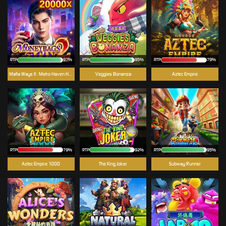
RTP
97%
RTP
95%
RTP
79%
Mafia Ways II : Metro Haven Heist
Veggies Bonanza
Aztec Empire
RTP
79%
RTP
92%
RTP
95%
Aztec Empire 1000
The King Joker
Subway Runner