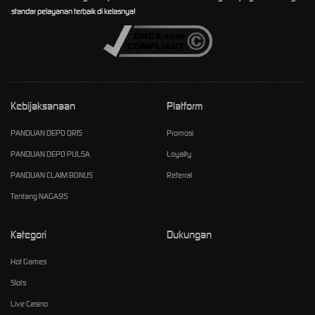
standar pelayanan terbaik di kelasnya!
Kebijaksanaan
Platform
PANDUAN DEPO QRIS
Promosi
PANDUAN DEPO PULSA
Loyalty
PANDUAN CLAIM BONUS
Referral
Tentang NAGA95
Kategori
Dukungan
Hot Games
Slots
Live Casino