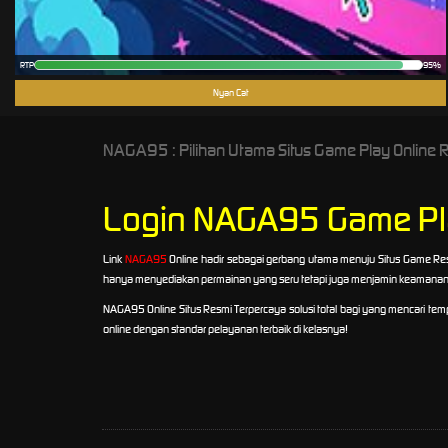
RTP
95%
Nyan Cat
NAGA95 : Pilihan Utama Situs Game Play Online 
Login NAGA95 Game Play
Link
NAGA95
Online hadir sebagai gerbang utama menuju Situs Game Res
hanya menyediakan permainan yang seru tetapi juga menjamin keamanan, 
NAGA95 Online Situs Resmi Terpercaya solusi total bagi yang mencari tempa
online dengan standar pelayanan terbaik di kelasnya!