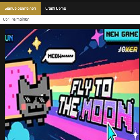
Semua permainan
Crash Game