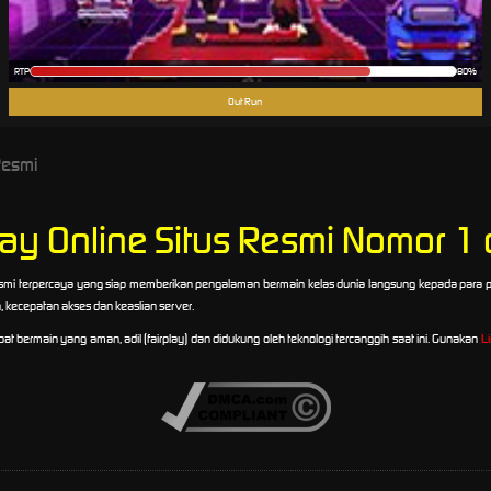
RTP
80%
Out Run
Resmi
 Online Situs Resmi Nomor 1 d
mi terpercaya yang siap memberikan pengalaman bermain kelas dunia langsung kepada para pem
kecepatan akses dan keaslian server.
t bermain yang aman, adil (fairplay) dan didukung oleh teknologi tercanggih saat ini. Gunakan
L