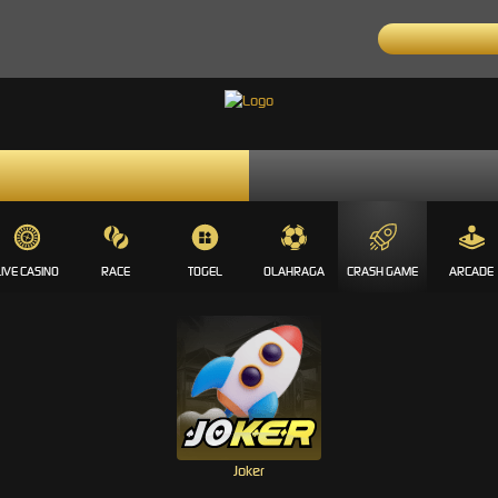
LIVE CASINO
RACE
TOGEL
OLAHRAGA
CRASH GAME
ARCADE
Joker