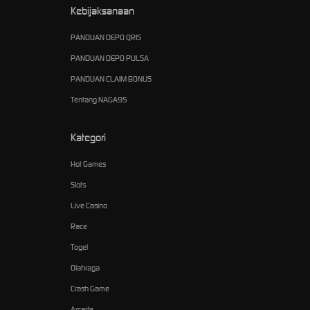
Kebijaksanaan
PANDUAN DEPO QRIS
PANDUAN DEPO PULSA
PANDUAN CLAIM BONUS
Tentang NAGA95
Kategori
Hot Games
Slots
Live Casino
Race
Togel
Olahraga
Crash Game
Arcade