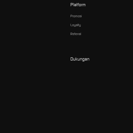
Platform
Promosi
Loyalty
Referral
Dukungan