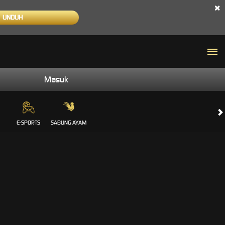
×
UNDUH
Masuk
E-SPORTS
SABUNG AYAM