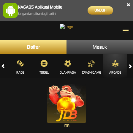
×
NAGA95 Aplikasi Mobile
UNDUH
Jangan tampilkan lagi hari ini
Daftar
Masuk
SINO
RACE
TOGEL
OLAHRAGA
CRASH GAME
ARCADE
JDB