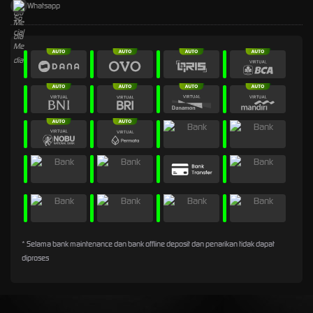
Whatsapp
* Selama bank maintenance dan bank offline deposit dan penarikan tidak dapat
diproses