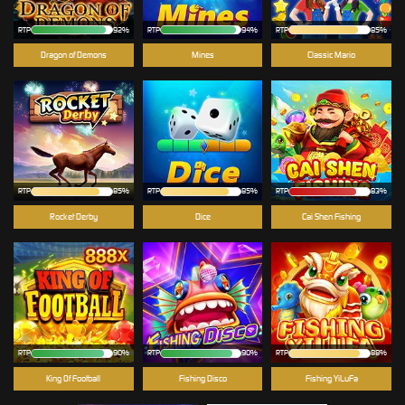
RTP
92%
RTP
94%
RTP
85%
Dragon of Demons
Mines
Classic Mario
RTP
85%
RTP
85%
RTP
83%
Rocket Derby
Dice
Cai Shen Fishing
RTP
90%
RTP
90%
RTP
88%
King Of Football
Fishing Disco
Fishing YiLuFa