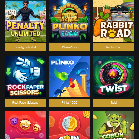
Penalty Unlimited
Plinko Aztec
Rabbit Road
Rock Paper Scissors
Plinko 1000
Twist