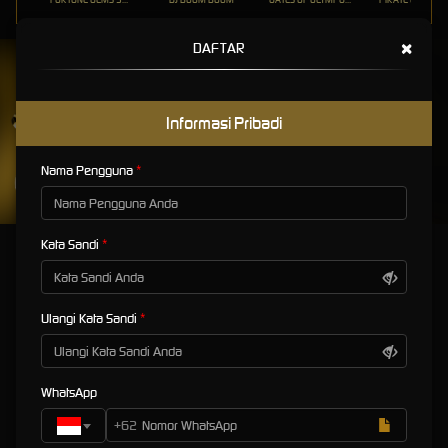
×
DAFTAR
UNDUH
NAGA95 APP
Nikmati berbagai permainan dalam satu
genggaman
Informasi Pribadi
Nama Pengguna
UNDUH
PANDUAN INSTALASI
Kata Sandi
NAGA95 : Pilihan Utama Situs Game Play Online Resmi
Login NAGA95 Game Play
Ulangi Kata Sandi
Online Situs Resmi Nomor 1
WhatsApp
di Indonesia
+62
Link
NAGA95
Online hadir sebagai gerbang utama menuju Situs Game Resmi terpercaya