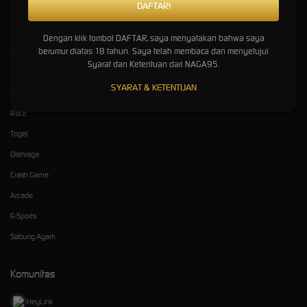
Kategori
Dukungan
Dengan klik tombol DAFTAR, saya menyatakan bahwa saya
berumur diatas 18 tahun. Saya telah membaca dan menyetujui
Hot Games
Syarat dan Ketentuan dari NAGA95.
Slots
SYARAT & KETENTUAN
Live Casino
Race
Togel
Olahraga
Crash Game
Arcade
E-Sports
Sabung Ayam
Komunitas
HeyLink